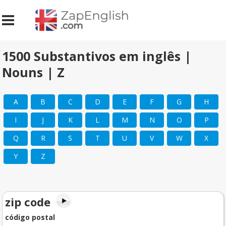
1500 Substantivos em inglês |
Nouns | Z
A
B
C
D
E
F
G
H
I
J
K
L
M
N
O
P
Q
R
S
T
U
V
W
X
Y
Z
zip code
código postal