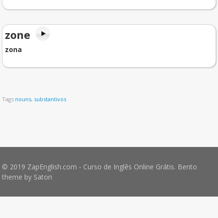
zone
zona
Tags:
nouns
,
substantivos
© 2019 ZapEnglish.com - Curso de Inglês Online Grátis. Bento
theme by Satori