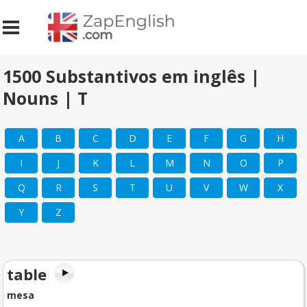
1500 Substantivos em inglês |
Nouns | T
A
B
C
D
E
F
G
H
I
J
K
L
M
N
O
P
Q
R
S
T
U
V
W
X
Y
Z
table
mesa