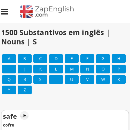
1500 Substantivos em inglês |
Nouns | S
A
B
C
D
E
F
G
H
I
J
K
L
M
N
O
P
Q
R
S
T
U
V
W
X
Y
Z
safe
cofre