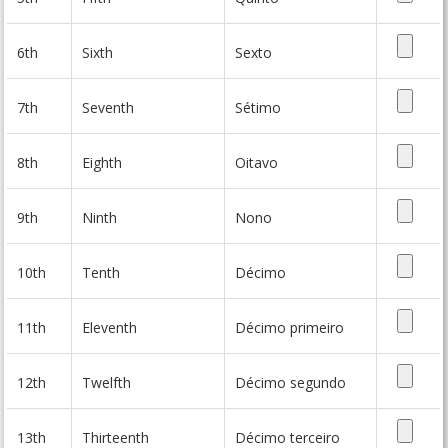
6th
Sixth
Sexto
7th
Seventh
Sétimo
8th
Eighth
Oitavo
9th
Ninth
Nono
10th
Tenth
Décimo
11th
Eleventh
Décimo primeiro
12th
Twelfth
Décimo segundo
13th
Thirteenth
Décimo terceiro