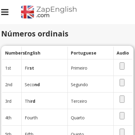
Números ordinais
Numbers
English
Portuguese
Audio
1st
Fir
st
Primeiro
2nd
Seco
nd
Segundo
3rd
Thi
rd
Terceiro
4th
Fourth
Quarto
5th
Fifth
Quinto