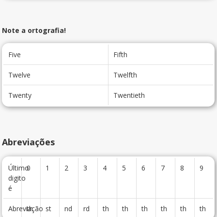
Note a ortografia!
Five
Fifth
Twelve
Twelfth
Twenty
Twentieth
Abreviações
Último
0
1
2
3
4
5
6
7
8
9
digito
é
Abreviação
th
st
nd
rd
th
th
th
th
th
th