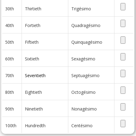
30th
Thirtieth
Trigésimo
40th
Fortieth
Quadragésimo
50th
Fiftieth
Quinquagésimo
60th
Sixtieth
Sexagésimo
70th
Seventieth
Septuagésimo
80th
Eightieth
Octogésimo
90th
Ninetieth
Nonagésimo
100th
Hundredth
Centésimo