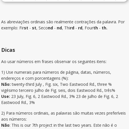
As abreviações ordinais são realmente contrações da palavra. Por
exemplo: Fir
st
-
st
, Seco
nd
-
nd
, Thi
rd
-
rd
, Four
th
-
th.
Dicas
Ao usar números em frases observar os seguintes itens:
1) Use numerais para números de página, datas, números,
endereços e com porcentagens (%):
Não:
twenty-third July , Fig. six, Two Eastwood Rd., three %
vigésimo terceiro julho de Fig. seis, dois Eastwood Rd., três%
Use:
23 July, Fig. 6, 2 Eastwood Rd., 3% 23 de julho de Fig. 6, 2
Eastwood Rd., 3%
2) Para números ordinais, as palavras são muitas vezes preferíveis
aos números:
Não
: This is our 7th project in the last two years. Este não é o