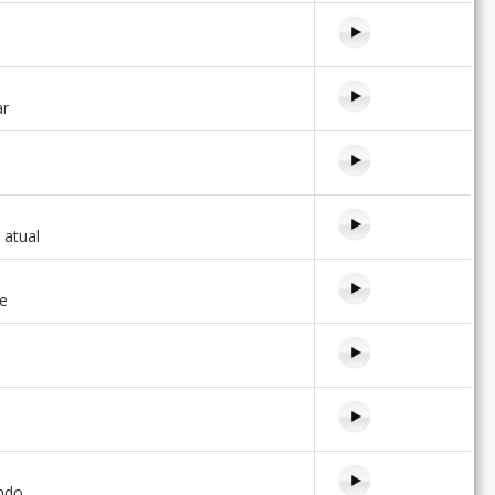
ar
 atual
e
indo