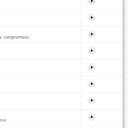
a, compromisso
eca