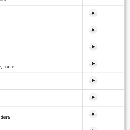
e, padre
adeira