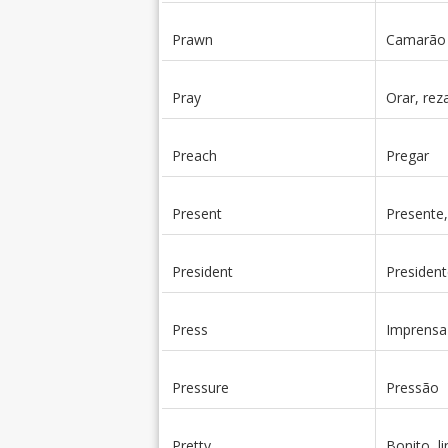
Prawn
Camarão
Pray
Orar, rez
Preach
Pregar
Present
Presente,
President
President
Press
Imprensa
Pressure
Pressão
Pretty
Bonito, l