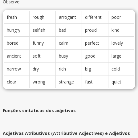
Observe:
fresh
rough
arrogant
different
poor
hungry
selfish
bad
proud
kind
bored
funny
calm
perfect
lovely
ancient
soft
busy
good
large
narrow
dry
rich
big
cold
clear
wrong
strange
fast
quiet
Funções sintáticas dos adjetivos
Adjetivos Atributivos (Attributive Adjectives) e Adjetivos