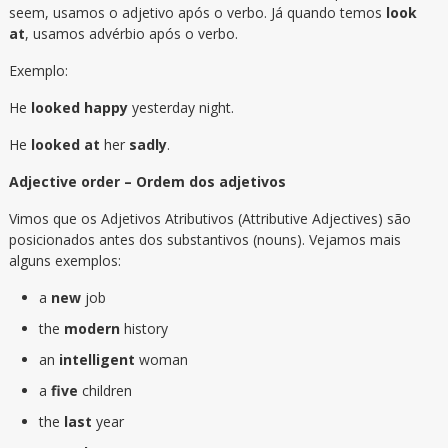
seem, usamos o adjetivo após o verbo. Já quando temos
look
at
, usamos advérbio após o verbo.
Exemplo:
He
looked happy
yesterday night.
He
looked at
her
sadly
.
Adjective order – Ordem dos adjetivos
Vimos que os Adjetivos Atributivos (Attributive Adjectives) são
posicionados antes dos substantivos (nouns). Vejamos mais
alguns exemplos:
a
new
job
the
modern
history
an
intelligent
woman
a
five
children
the
last
year