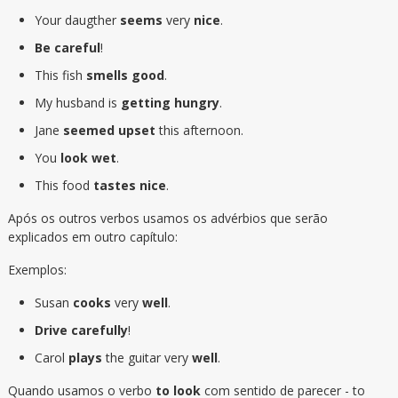
Your daugther
seems
very
nice
.
Be careful
!
This fish
smells good
.
My husband is
getting hungry
.
Jane
seemed upset
this afternoon.
You
look wet
.
This food
tastes nice
.
Após os outros verbos usamos os advérbios que serão
explicados em outro capítulo:
Exemplos:
Susan
cooks
very
well
.
Drive carefully
!
Carol
plays
the guitar very
well
.
Quando usamos o verbo
to look
com sentido de parecer - to