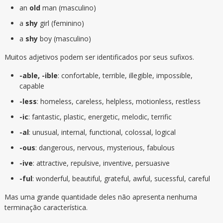
an
old
man (masculino)
a
shy
girl (feminino)
a
shy
boy (masculino)
Muitos adjetivos podem ser identificados por seus sufixos.
-able, -ible
: confortable, terrible, illegible, impossible,
capable
-less
: homeless, careless, helpless, motionless, restless
-ic
: fantastic, plastic, energetic, melodic, terrific
-al
: unusual, internal, functional, colossal, logical
-ous
: dangerous, nervous, mysterious, fabulous
-ive
: attractive, repulsive, inventive, persuasive
-ful
: wonderful, beautiful, grateful, awful, sucessful, careful
Mas uma grande quantidade deles não apresenta nenhuma
terminação característica.