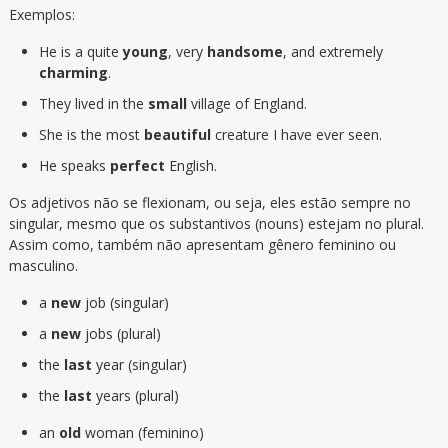
Exemplos:
He is a quite
young
, very
handsome
, and extremely
charming
.
They lived in the
small
village of England.
She is the most
beautiful
creature I have ever seen.
He speaks
perfect
English.
Os adjetivos não se flexionam, ou seja, eles estão sempre no
singular, mesmo que os substantivos (nouns) estejam no plural.
Assim como, também não apresentam gênero feminino ou
masculino.
a
new
job (singular)
a
new
jobs (plural)
the
last
year (singular)
the
last
years (plural)
an
old
woman (feminino)