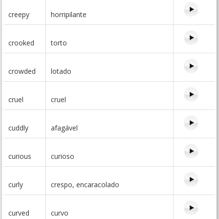
creepy
horripilante
crooked
torto
crowded
lotado
cruel
cruel
cuddly
afagável
curious
curioso
curly
crespo, encaracolado
curved
curvo