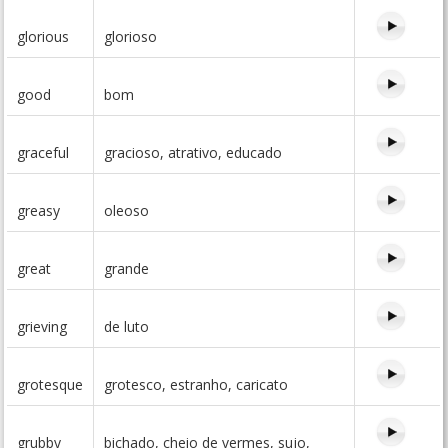
glorious
glorioso
good
bom
graceful
gracioso, atrativo, educado
greasy
oleoso
great
grande
grieving
de luto
grotesque
grotesco, estranho, caricato
grubby
bichado, cheio de vermes, sujo,