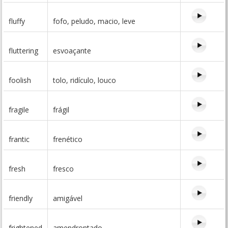
fluffy
fofo, peludo, macio, leve
fluttering
esvoaçante
foolish
tolo, ridículo, louco
fragile
frágil
frantic
frenético
fresh
fresco
friendly
amigável
frightened
amendrontado