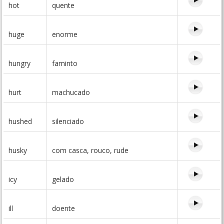
hot
quente
huge
enorme
hungry
faminto
hurt
machucado
hushed
silenciado
husky
com casca, rouco, rude
icy
gelado
ill
doente