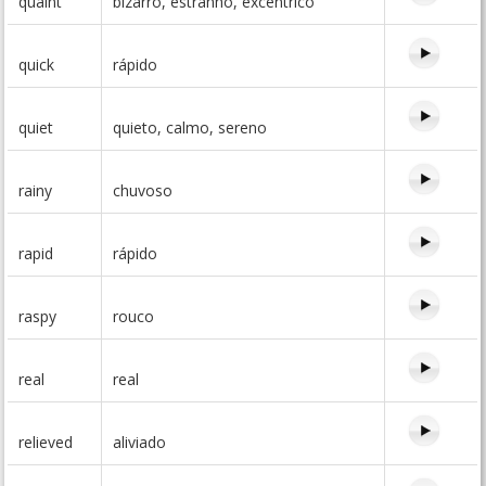
quaint
bizarro, estranho, excêntrico
quick
rápido
quiet
quieto, calmo, sereno
rainy
chuvoso
rapid
rápido
raspy
rouco
real
real
relieved
aliviado